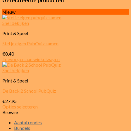
Gerelateerde producten
Nieuw
Snel bekijken
Print & Speel
Stel je eigen PubQuiz samen
€
8,40
Toevoegen aan winkelwagen
Snel bekijken
Print & Speel
De Back 2 School PubQuiz
€
27,95
Opties selecteren
Dit
Browse
product
Aantal rondes
heeft
Bundels
meerdere