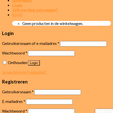
Spelregels
Login
10% korting ontvangen?
€
0,00
Geen producten in de winkelwagen.
Login
Gebruikersnaam of e-mailadres
*
Wachtwoord
*
Onthouden
Login
Je wachtwoord vergeten?
Registreren
Gebruikersnaam
*
E-mailadres
*
Wachtwoord
*