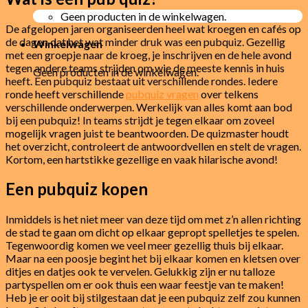
Geen producten in de winkelwagen.
De afgelopen jaren organiseerden heel wat kroegen en cafés op
de dagen dat het wat minder druk was een pubquiz. Gezellig
Winkelwagen
met een groepje naar de kroeg, je inschrijven en de hele avond
tegen andere teams strijden om wie de meeste kennis in huis
Geen producten in de winkelwagen.
heeft. Een pubquiz bestaat uit verschillende rondes. Iedere
ronde heeft verschillende
pubquiz vragen
over telkens
verschillende onderwerpen. Werkelijk van alles komt aan bod
bij een pubquiz! In teams strijdt je tegen elkaar om zoveel
mogelijk vragen juist te beantwoorden. De quizmaster houdt
het overzicht, controleert de antwoordvellen en stelt de vragen.
Kortom, een hartstikke gezellige en vaak hilarische avond!
Een pubquiz kopen
Inmiddels is het niet meer van deze tijd om met z’n allen richting
de stad te gaan om dicht op elkaar gepropt spelletjes te spelen.
Tegenwoordig komen we veel meer gezellig thuis bij elkaar.
Maar na een poosje begint het bij elkaar komen en kletsen over
ditjes en datjes ook te vervelen. Gelukkig zijn er nu talloze
partyspellen om er ook thuis een waar feestje van te maken!
Heb je er ooit bij stilgestaan dat je een pubquiz zelf zou kunnen