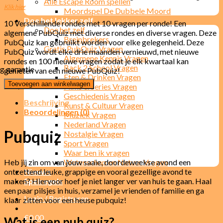
Alle Escape Room spellen
Klik hier
Moordspel De Dubbele Moord
Doe het lekker zelf
10 Verschillende rondes met 10 vragen per ronde! Een
Doe het zelf
algemene PubQuiz met diverse rondes en diverse vragen. Deze
Breinbrekers
PubQuiz kan gebruikt worden voor elke gelegenheid. Deze
Gratis PubQuiz Vragen
PubQuiz wordt elke drie maanden vernieuwd, met nieuwe
Algemene Kennis Vragen
rondes en 100 nieuwe vragen zodat je elk kwartaal kan
Back 2 School Vragen
genieten van een nieuwe PubQuiz!
Eten & Drinken Vragen
Toevoegen aan winkelwagen
€
27,95
Films & Series Vragen
Geschiedenis Vragen
Beschrijving
Kunst & Cultuur Vragen
Beoordelingen (0)
Muziek Vragen
Nederland Vragen
Pubquiz
Nostalgie Vragen
Sport Vragen
Waar ben ik vragen
Heb jij zin om van jouw saaie, doordeweekse avond een
Wetenschap en Natuur Vragen
ontzettend leuke, grappige en vooral gezellige avond te
Nieuws
maken? Hiervoor hoef je niet langer ver van huis te gaan. Haal
Spelregels
een paar pilsjes in huis, verzamel je vrienden of familie en ga
Login / Registreren
klaar zitten voor een heuse pubquiz!
€
0,00
Wat is een pub quiz?