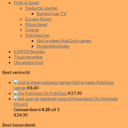
Print & Speel
variaties.
Deductie spellen
Deze
Bekend van TV
optie
Escape Room
kan
Moordspel
gekozen
Overig
worden
PubQuizzen
op
Stel je eigen PubQuiz samen
de
Studentensteden
productpagina
SJEPQS Rondes
Thuisverveling
Uncategorized
Best verkocht
Stel je eigen PubQuiz
samen
€
8,40
De PubQuiz
€
27,95
Moordspel De Dubbele
Moord
Gewaardeerd
4.25
uit 5
€
24,95
Best beoordeeld