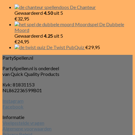
De Chanteur
Gewaardeerd
4.50
uit 5
€
32,95
Moordspel De Dubbele
Moord
Gewaardeerd
4.25
uit 5
€
24,95
De Twist PubQuiz
€
29,95
PartySpellen.nl
PartySpellen.nl is onderdeel
van Quick Quality Products
Kvk: 81831153
NL862236599B01
Instagram
Facebook
Informatie
Veelgestelde vragen
Algemene voorwaarden
Privacy Beleid