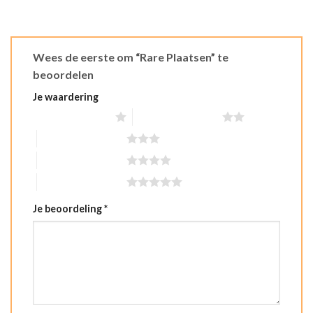
Wees de eerste om “Rare Plaatsen” te
beoordelen
Je waardering
1 van de 5 sterren
2 van de 5 sterren
3 van de 5 sterren
4 van de 5 sterren
5 van de 5 sterren
Je beoordeling
*