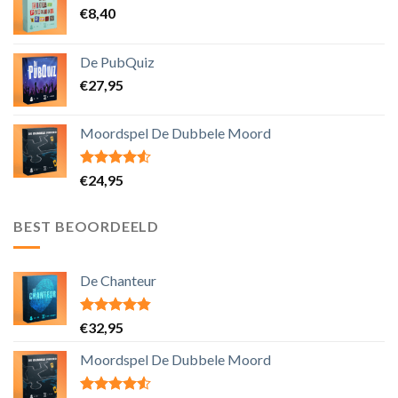
€
8,40
De PubQuiz
€
27,95
Moordspel De Dubbele Moord
Gewaardeerd
€
24,95
4.25
uit 5
BEST BEOORDEELD
De Chanteur
Gewaardeerd
€
32,95
4.50
uit 5
Moordspel De Dubbele Moord