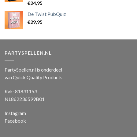
Gewaardeerd
€
24,95
4.25
uit 5
De Twist PubQuiz
€
29,95
PARTYSPELLEN.NL
PartySpellen.nl is onderdeel
van Quick Quality Products
Kvk: 81831153
NL862236599B01
Instagram
Facebook