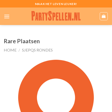
Skip
MAAK HET LEVEN LEUKER!
to
content
Rare Plaatsen
HOME
/
SJEPQS RONDES