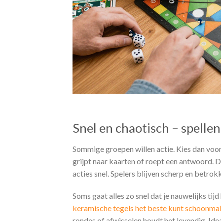
Snel en chaotisch – spellen
Sommige groepen willen actie. Kies dan voor s
grijpt naar kaarten of roept een antwoord. D
acties snel. Spelers blijven scherp en betrokk
Soms gaat alles zo snel dat je nauwelijks tij
keramische tegels het beste kunt schoonma
rondes of afwisselen houdt het levendig. Id