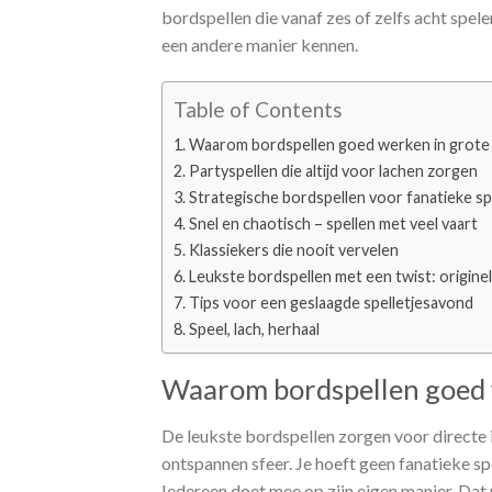
bordspellen die vanaf zes of zelfs acht spel
een andere manier kennen.
Table of Contents
Waarom bordspellen goed werken in grote
Partyspellen die altijd voor lachen zorgen
Strategische bordspellen voor fanatieke sp
Snel en chaotisch – spellen met veel vaart
Klassiekers die nooit vervelen
Leukste bordspellen met een twist: origin
Tips voor een geslaagde spelletjesavond
Speel, lach, herhaal
Waarom bordspellen goed 
De leukste bordspellen zorgen voor directe i
ontspannen sfeer. Je hoeft geen fanatieke sp
Iedereen doet mee op zijn eigen manier. Dat