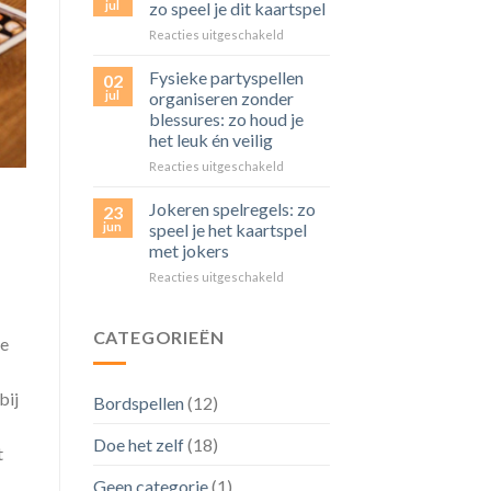
bij
jul
zo speel je dit kaartspel
voor
je
voor
Reacties uitgeschakeld
een
spelletjesavond
Beverbende
grote
spelregels:
Fysieke partyspellen
groep?
02
zo
Zo
jul
organiseren zonder
speel
pak
blessures: zo houd je
je
je
het leuk én veilig
dit
het
kaartspel
voor
Reacties uitgeschakeld
aan
Fysieke
partyspellen
Jokeren spelregels: zo
23
organiseren
jun
speel je het kaartspel
zonder
met jokers
blessures:
voor
Reacties uitgeschakeld
zo
Jokeren
houd
spelregels:
je
zo
het
CATEGORIEËN
je
speel
leuk
je
én
het
veilig
bij
Bordspellen
(12)
kaartspel
met
Doe het zelf
(18)
jokers
t
Geen categorie
(1)