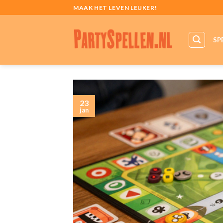
Skip
MAAK HET LEVEN LEUKER!
to
content
SP
23
jan