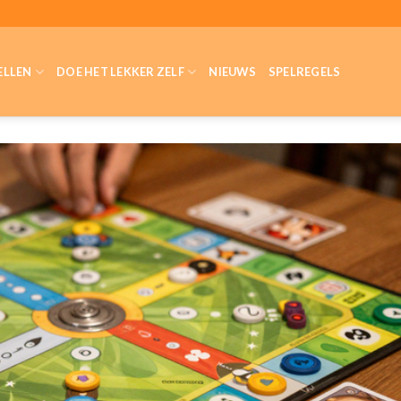
ELLEN
DOE HET LEKKER ZELF
NIEUWS
SPELREGELS