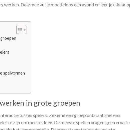
ers werken. Daarmee vul je moeiteloos een avond en leer je elkaar o
 groepen
elers
ele spelvormen
werken in grote groepen
nteractie tussen spelers. Zeker in een groep ontstaat snel een
eler te zijn om mee te doen. De meeste spellen vragen geen ervarin
 maakt het laagdrempelig. Daarnaast versterken de leukste