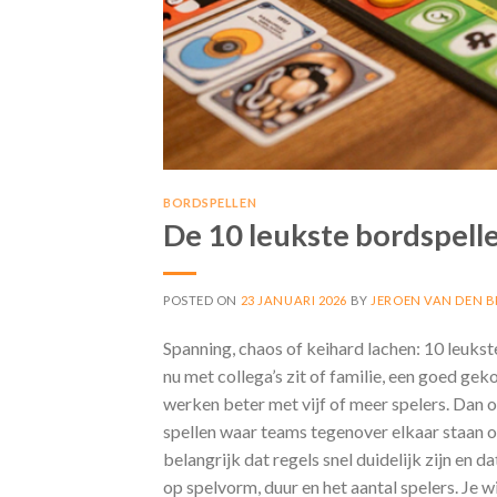
BORDSPELLEN
De 10 leukste bordspell
POSTED ON
23 JANUARI 2026
BY
JEROEN VAN DEN B
Spanning, chaos of keihard lachen: 10 leuks
nu met collega’s zit of familie, een goed ge
werken beter met vijf of meer spelers. Dan on
spellen waar teams tegenover elkaar staan of 
belangrijk dat regels snel duidelijk zijn en 
op spelvorm, duur en het aantal spelers. Je w