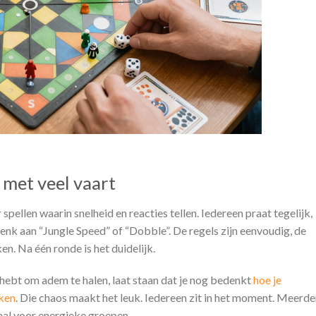
 met veel vaart
pellen waarin snelheid en reacties tellen. Iedereen praat tegelijk,
enk aan “Jungle Speed” of “Dobble”. De regels zijn eenvoudig, de
en. Na één ronde is het duidelijk.
d hebt om adem te halen, laat staan dat je nog bedenkt
hoe je
ken
. Die chaos maakt het leuk. Iedereen zit in het moment. Meerde
eaal voor energieke groepen.