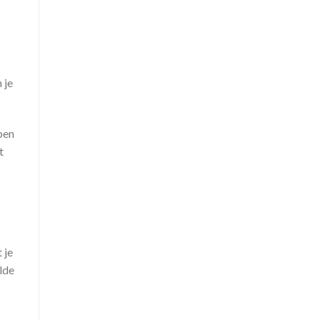
 je
pen
t
 je
lde