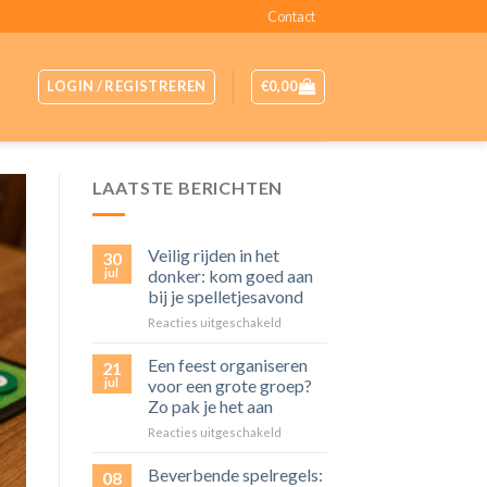
Contact
LOGIN / REGISTREREN
€
0,00
LAATSTE BERICHTEN
Veilig rijden in het
30
jul
donker: kom goed aan
bij je spelletjesavond
voor
Reacties uitgeschakeld
Veilig
rijden
Een feest organiseren
21
in
jul
voor een grote groep?
het
Zo pak je het aan
donker:
voor
Reacties uitgeschakeld
kom
Een
goed
feest
aan
Beverbende spelregels:
08
organiseren