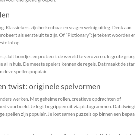
len
ng. Klassiekers zijn herkenbaar en vragen weinig uitleg. Denk aan
robeert als eerste uit te zijn. Of “Pictionary”: je tekent woorden en
te lol op.
rs, sluit bondjes en probeert de wereld te veroveren. In grote groe
je al in huis. De meeste spelers kennen de regels. Dat maakt de star
 deze spellen populair.
n twist: originele spelvormen
e anders werken. Met geheime rollen, creatieve opdrachten of
ed voorbeeld. Je legt begrippen uit via pictogrammen. Dat dwingt
ge spellen zijn populair. Je lost samen puzzels op binnen een bepaa