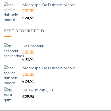
Moordspel De Dubbele Moord
Gewaardeerd
€
24,95
4.25
uit 5
BEST BEOORDEELD
De Chanteur
Gewaardeerd
€
32,95
4.50
uit 5
Moordspel De Dubbele Moord
Gewaardeerd
€
24,95
4.25
uit 5
De Twist PubQuiz
€
29,95