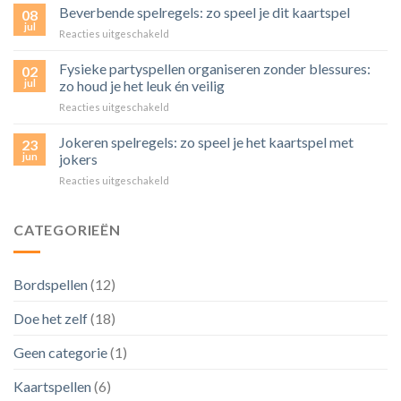
feest
Beverbende spelregels: zo speel je dit kaartspel
goed
08
organiseren
aan
jul
voor
Reacties uitgeschakeld
voor
bij
Beverbende
een
je
spelregels:
Fysieke partyspellen organiseren zonder blessures:
grote
02
spelletjesavond
zo
jul
zo houd je het leuk én veilig
groep?
speel
Zo
voor
Reacties uitgeschakeld
je
pak
Fysieke
dit
je
partyspellen
Jokeren spelregels: zo speel je het kaartspel met
kaartspel
23
het
organiseren
jun
jokers
aan
zonder
voor
Reacties uitgeschakeld
blessures:
Jokeren
zo
spelregels:
houd
zo
CATEGORIEËN
je
speel
het
je
leuk
het
én
Bordspellen
(12)
kaartspel
veilig
met
Doe het zelf
(18)
jokers
Geen categorie
(1)
Kaartspellen
(6)