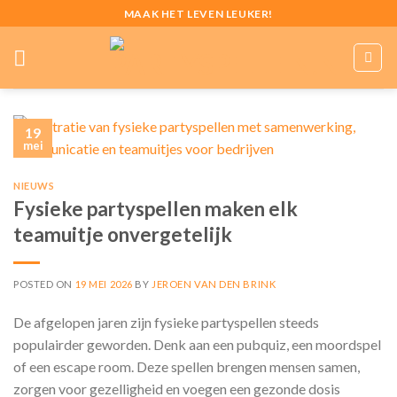
Skip
MAAK HET LEVEN LEUKER!
to
content
19
mei
NIEUWS
Fysieke partyspellen maken elk
teamuitje onvergetelijk
POSTED ON
19 MEI 2026
BY
JEROEN VAN DEN BRINK
De afgelopen jaren zijn fysieke partyspellen steeds
populairder geworden. Denk aan een pubquiz, een moordspel
of een escape room. Deze spellen brengen mensen samen,
zorgen voor gezelligheid en voegen een gezonde dosis