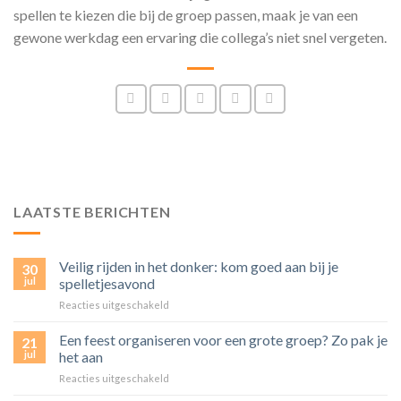
spellen te kiezen die bij de groep passen, maak je van een
gewone werkdag een ervaring die collega’s niet snel vergeten.
LAATSTE BERICHTEN
Veilig rijden in het donker: kom goed aan bij je
30
jul
spelletjesavond
voor
Reacties uitgeschakeld
Veilig
rijden
Een feest organiseren voor een grote groep? Zo pak je
21
in
jul
het aan
het
voor
Reacties uitgeschakeld
donker:
Een
kom