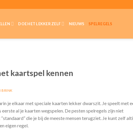
ELLEN
DOE HET LEKKER ZELF
NIEUWS
SPELREGELS
het kaartspel kennen
 BRINK
rin je elkaar met speciale kaarten lekker dwarszit. Je speelt met e
 eerste al je kaarten wegspelen. De pesten spelregels zijn niet
 “standaard” die je bij de meeste mensen terugziet. Je kunt zelf alti
en eigen regel.