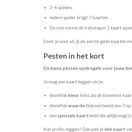
2–6 spelers
Iedere speler krijgt 7 kaarten
De rest vormt de trekstapel, 1 kaart ope
Doel: je wint als jij als eerste géén kaarten m
Pesten in het kort
De basis pesten spelregels voor jouw be
Je mag een kaart leggen als je:
dezelfde
kleur
hebt als de bovenste kaart
dezelfde
waarde
(bijvoorbeeld een 7 op 
een
speciale kaart
hebt die altijd mag (zo
Kun je niks leggen? Dan pak je
één kaart
van