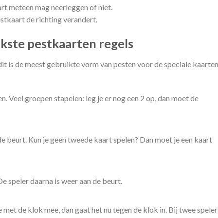
art meteen mag neerleggen of niet.
stkaart de richting verandert.
jkste pestkaarten regels
 dit is de meest gebruikte vorm van pesten voor de speciale kaarten
. Veel groepen stapelen: leg je er nog een 2 op, dan moet de
n de beurt. Kun je geen tweede kaart spelen? Dan moet je een kaart
De speler daarna is weer aan de beurt.
e met de klok mee, dan gaat het nu tegen de klok in. Bij twee speler