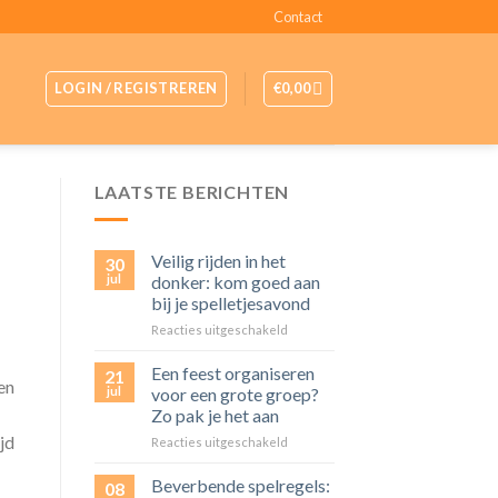
Contact
LOGIN / REGISTREREN
€
0,00
LAATSTE BERICHTEN
Veilig rijden in het
30
jul
donker: kom goed aan
bij je spelletjesavond
voor
Reacties uitgeschakeld
Veilig
rijden
Een feest organiseren
21
en
in
jul
voor een grote groep?
het
Zo pak je het aan
donker:
jd
voor
Reacties uitgeschakeld
kom
Een
goed
feest
aan
Beverbende spelregels:
08
organiseren