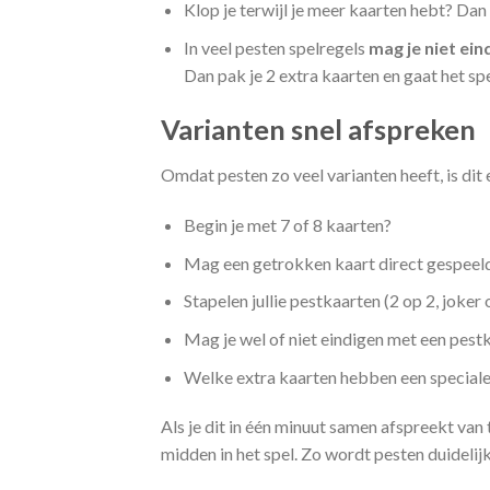
Klop je terwijl je meer kaarten hebt? Dan
In veel pesten spelregels
mag je niet ei
Dan pak je 2 extra kaarten en gaat het spe
Varianten snel afspreken
Omdat pesten zo veel varianten heeft, is dit
Begin je met 7 of 8 kaarten?
Mag een getrokken kaart direct gespeel
Stapelen jullie pestkaarten (2 op 2, joker 
Mag je wel of niet eindigen met een pest
Welke extra kaarten hebben een speciale 
Als je dit in één minuut samen afspreekt van 
midden in het spel. Zo wordt pesten duidelij