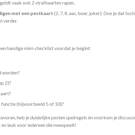
 geldt vaak ook 2 strafkaarten rapen.
ndigen met een pestkaart
(2, 7, 8, aas, boer, joker). Doe je dat toch
l verder.
 een handige mini-checklist voordat je begint:
d worden?
op 2)?
kaart?
functie (bijvoorbeeld 5 of 10)?
tevoren, heb je duidelijke pesten spelregels én voorkom je discussi
k en leuk voor iedereen die meespeelt!